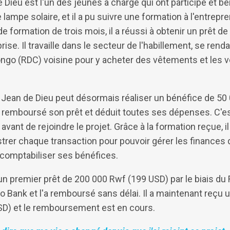
ieu est l'un des jeunes à charge qui ont participé et bén
lampe solaire, et il a pu suivre une formation à l'entrepre
e formation de trois mois, il a réussi à obtenir un prêt d
ise. Il travaille dans le secteur de l'habillement, se ren
go (RDC) voisine pour y acheter des vêtements et les v
, Jean de Dieu peut désormais réaliser un bénéfice de 5
r remboursé son prêt et déduit toutes ses dépenses. C'es
 avant de rejoindre le projet. Grâce à la formation reçue, i
trer chaque transaction pour pouvoir gérer les finances d
 comptabiliser ses bénéfices.
n premier prêt de 200 000 Rwf (199 USD) par le biais du 
o Bank et l'a remboursé sans délai. Il a maintenant reçu
D) et le remboursement est en cours.