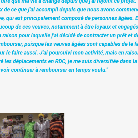
 dire que ma vie a changé depuis que j'ai rejoint ce projet.
 de ce que j'ai accompli depuis que nous avons commencé
e, qui est principalement composé de personnes âgées. E
coup de ces veuves, notamment à être loyaux et engagés
a raison pour laquelle j'ai décidé de contracter un prêt et 
mbourser, puisque les veuves âgées sont capables de le fai
our le faire aussi. J'ai poursuivi mon activité, mais en rai
té les déplacements en RDC, je me suis diversifiée dans la
uvoir continuer à rembourser en temps voulu."