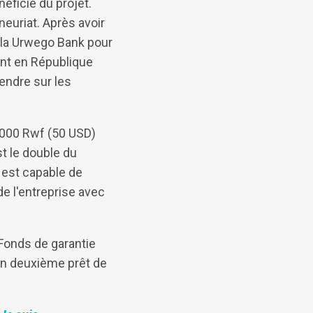
éficié du projet.
neuriat. Après avoir
e la Urwego Bank pour
dant en République
endre sur les
0 000 Rwf (50 USD)
t le double du
l est capable de
e l'entreprise avec
Fonds de garantie
 un deuxième prêt de