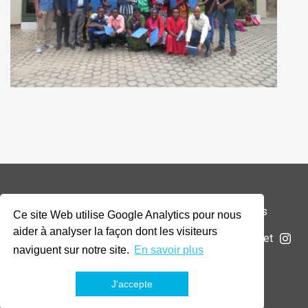
© 2026 Addax & Oryx Foundation —
Mentions légales
Ce site Web utilise Google Analytics pour nous
aider à analyser la façon dont les visiteurs
La Fondation
Projets
Actualités
Soumettre un projet
naviguent sur notre site.
En savoir plus
J'accepte