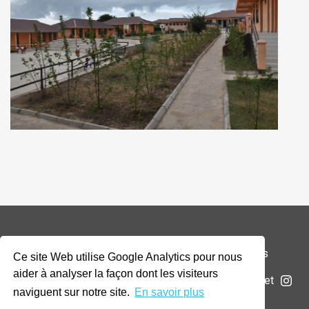
© 2026 Addax & Oryx Foundation —
Mentions légales
Ce site Web utilise Google Analytics pour nous
aider à analyser la façon dont les visiteurs
La Fondation
Projets
Actualités
Soumettre un projet
naviguent sur notre site.
En savoir plus