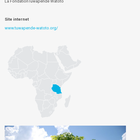
La FondationTuwapende Watoto
Site internet
www.tuwapende-watoto.org/