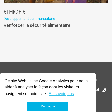
Ethiopie
Développement communautaire
Renforcer la sécurité alimentaire
© 2026 Addax & Oryx Foundation —
Mentions légales
Ce site Web utilise Google Analytics pour nous
aider à analyser la façon dont les visiteurs
La Fondation
Projets
Actualités
Soumettre un projet
naviguent sur notre site.
En savoir plus
J'accepte